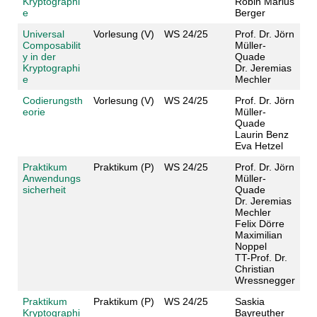
Kryptographi
Robin Marius
e
Berger
Universal
Vorlesung (V)
WS 24/25
Prof. Dr. Jörn
Composabilit
Müller-
y in der
Quade
Kryptographi
Dr. Jeremias
e
Mechler
Codierungsth
Vorlesung (V)
WS 24/25
Prof. Dr. Jörn
eorie
Müller-
Quade
Laurin Benz
Eva Hetzel
Praktikum
Praktikum (P)
WS 24/25
Prof. Dr. Jörn
Anwendungs
Müller-
sicherheit
Quade
Dr. Jeremias
Mechler
Felix Dörre
Maximilian
Noppel
TT-Prof. Dr.
Christian
Wressnegger
Praktikum
Praktikum (P)
WS 24/25
Saskia
Kryptographi
Bayreuther