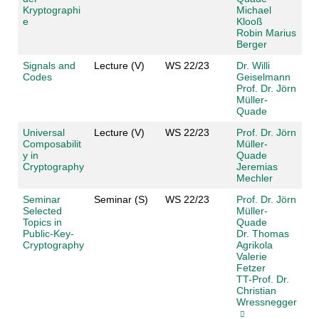
Kryptographi
Michael
e
Klooß
Robin Marius
Berger
Signals and
Lecture (V)
WS 22/23
Dr. Willi
Codes
Geiselmann
Prof. Dr. Jörn
Müller-
Quade
Universal
Lecture (V)
WS 22/23
Prof. Dr. Jörn
Composabilit
Müller-
y in
Quade
Cryptography
Jeremias
Mechler
Seminar
Seminar (S)
WS 22/23
Prof. Dr. Jörn
Selected
Müller-
Topics in
Quade
Public-Key-
Dr. Thomas
Cryptography
Agrikola
Valerie
Fetzer
TT-Prof. Dr.
Christian
Wressnegger