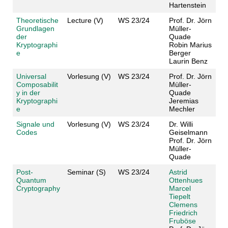
Hartenstein
Theoretische
Lecture (V)
WS 23/24
Prof. Dr. Jörn
Grundlagen
Müller-
der
Quade
Kryptographi
Robin Marius
e
Berger
Laurin Benz
Universal
Vorlesung (V)
WS 23/24
Prof. Dr. Jörn
Composabilit
Müller-
y in der
Quade
Kryptographi
Jeremias
e
Mechler
Signale und
Vorlesung (V)
WS 23/24
Dr. Willi
Codes
Geiselmann
Prof. Dr. Jörn
Müller-
Quade
Post-
Seminar (S)
WS 23/24
Astrid
Quantum
Ottenhues
Cryptography
Marcel
Tiepelt
Clemens
Friedrich
Fruböse