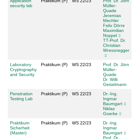
Application
Praktikum (P)
WS 22/23
Prof. Dr. Jörn
security lab
Müller-
Quade
Jeremias
Mechler
Felix Dörre
Maximilian
Noppel
TT-Prof. Dr.
Christian
Wressnegger
Laboratory
Praktikum (P)
WS 22/23
Prof. Dr. Jörn
Cryptography
Müller-
and Security
Quade
Dr. Willi
Geiselmann
Penetration
Praktikum (P)
WS 22/23
Dr.-Ing.
Testing Lab
Ingmar
Baumgart
Niklas
Goerke
Praktikum
Praktikum (P)
WS 22/23
Dr.-Ing.
Sicherheit
Ingmar
(Master)
Baumgart
Prof. Dr.