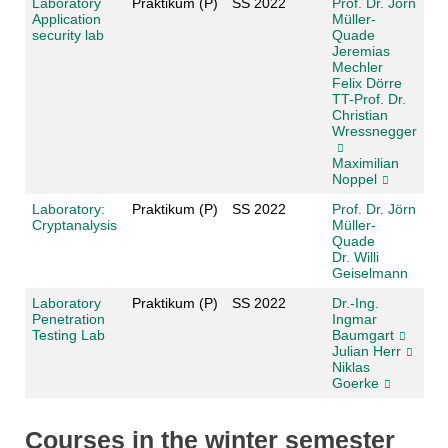
Laboratory
Praktikum (P)
SS 2022
Prof. Dr. Jörn
Application
Müller-
security lab
Quade
Jeremias
Mechler
Felix Dörre
TT-Prof. Dr.
Christian
Wressnegger
Maximilian
Noppel
Laboratory:
Praktikum (P)
SS 2022
Prof. Dr. Jörn
Cryptanalysis
Müller-
Quade
Dr. Willi
Geiselmann
Laboratory
Praktikum (P)
SS 2022
Dr.-Ing.
Penetration
Ingmar
Testing Lab
Baumgart
Julian Herr
Niklas
Goerke
Courses in the winter semester