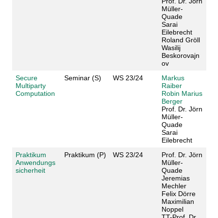
Prof. Dr. Jörn
Müller-
Quade
Sarai
Eilebrecht
Roland Gröll
Wasilij
Beskorovajn
ov
Secure
Seminar (S)
WS 23/24
Markus
Multiparty
Raiber
Computation
Robin Marius
Berger
Prof. Dr. Jörn
Müller-
Quade
Sarai
Eilebrecht
Praktikum
Praktikum (P)
WS 23/24
Prof. Dr. Jörn
Anwendungs
Müller-
sicherheit
Quade
Jeremias
Mechler
Felix Dörre
Maximilian
Noppel
TT-Prof. Dr.