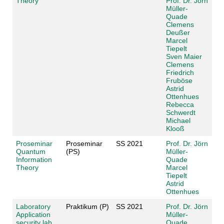
Theory
Prof. Dr. Jörn
Müller-
Quade
Clemens
Deußer
Marcel
Tiepelt
Sven Maier
Clemens
Friedrich
Fruböse
Astrid
Ottenhues
Rebecca
Schwerdt
Michael
Klooß
Proseminar
Proseminar
SS 2021
Prof. Dr. Jörn
Quantum
(PS)
Müller-
Information
Quade
Theory
Marcel
Tiepelt
Astrid
Ottenhues
Laboratory
Praktikum (P)
SS 2021
Prof. Dr. Jörn
Application
Müller-
security lab
Quade