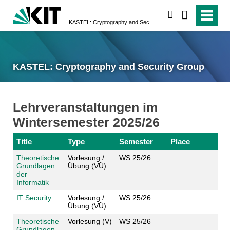
search
KASTEL: Cryptography and Security Group
KASTEL: Cryptography and Security Group
Lehrveranstaltungen im
Wintersemester 2025/26
Title
Type
Semester
Place
Theoretische
Vorlesung /
WS 25/26
Grundlagen
Übung (VÜ)
der
Informatik
IT Security
Vorlesung /
WS 25/26
Übung (VÜ)
Theoretische
Vorlesung (V)
WS 25/26
Grundlagen