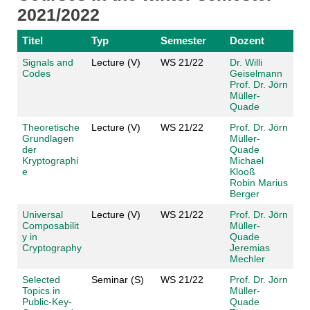
2021/2022
Titel
Typ
Semester
Dozent
Signals and
Lecture (V)
WS 21/22
Dr. Willi
Codes
Geiselmann
Prof. Dr. Jörn
Müller-
Quade
Theoretische
Lecture (V)
WS 21/22
Prof. Dr. Jörn
Grundlagen
Müller-
der
Quade
Kryptographi
Michael
e
Klooß
Robin Marius
Berger
Universal
Lecture (V)
WS 21/22
Prof. Dr. Jörn
Composabilit
Müller-
y in
Quade
Cryptography
Jeremias
Mechler
Selected
Seminar (S)
WS 21/22
Prof. Dr. Jörn
Topics in
Müller-
Public-Key-
Quade