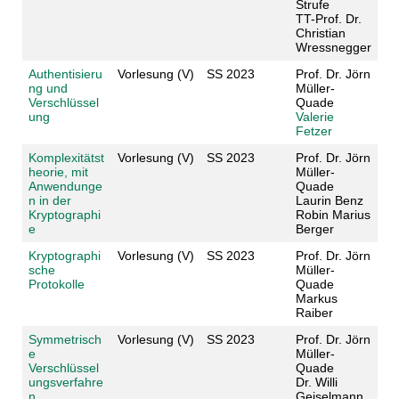
Strufe
TT-Prof. Dr.
Christian
Wressnegger
Authentisieru
Vorlesung (V)
SS 2023
Prof. Dr. Jörn
ng und
Müller-
Verschlüssel
Quade
ung
Valerie
Fetzer
Komplexitätst
Vorlesung (V)
SS 2023
Prof. Dr. Jörn
heorie, mit
Müller-
Anwendunge
Quade
n in der
Laurin Benz
Kryptographi
Robin Marius
e
Berger
Kryptographi
Vorlesung (V)
SS 2023
Prof. Dr. Jörn
sche
Müller-
Protokolle
Quade
Markus
Raiber
Symmetrisch
Vorlesung (V)
SS 2023
Prof. Dr. Jörn
e
Müller-
Verschlüssel
Quade
ungsverfahre
Dr. Willi
n
Geiselmann