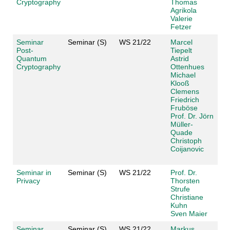
Cryptography
Thomas
Agrikola
Valerie
Fetzer
Seminar
Seminar (S)
WS 21/22
Marcel
Post-
Tiepelt
Quantum
Astrid
Cryptography
Ottenhues
Michael
Klooß
Clemens
Friedrich
Fruböse
Prof. Dr. Jörn
Müller-
Quade
Christoph
Coijanovic
Seminar in
Seminar (S)
WS 21/22
Prof. Dr.
Privacy
Thorsten
Strufe
Christiane
Kuhn
Sven Maier
Seminar
Seminar (S)
WS 21/22
Markus