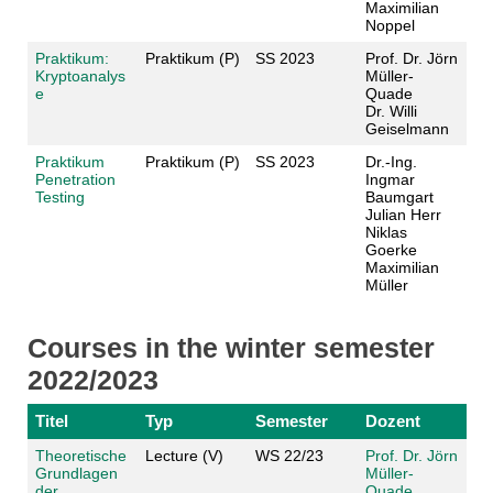
Maximilian
Noppel
Praktikum:
Praktikum (P)
SS 2023
Prof. Dr. Jörn
Kryptoanalys
Müller-
e
Quade
Dr. Willi
Geiselmann
Praktikum
Praktikum (P)
SS 2023
Dr.-Ing.
Penetration
Ingmar
Testing
Baumgart
Julian Herr
Niklas
Goerke
Maximilian
Müller
Courses in the winter semester
2022/2023
Titel
Typ
Semester
Dozent
Theoretische
Lecture (V)
WS 22/23
Prof. Dr. Jörn
Grundlagen
Müller-
der
Quade