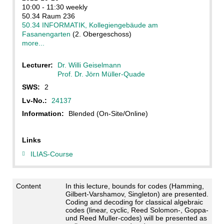
10:00 - 11:30 weekly
50.34 Raum 236
50.34 INFORMATIK, Kollegiengebäude am
Fasanengarten
(2. Obergeschoss)
more...
Lecturer:
Dr. Willi Geiselmann
Prof. Dr. Jörn Müller-Quade
SWS:
2
Lv-No.:
24137
Information:
Blended (On-Site/Online)
Links
ILIAS-Course
Content
In this lecture, bounds for codes (Hamming,
Gilbert-Varshamov, Singleton) are presented.
Coding and decoding for classical algebraic
codes (linear, cyclic, Reed Solomon-, Goppa-
und Reed Muller-codes) will be presented as