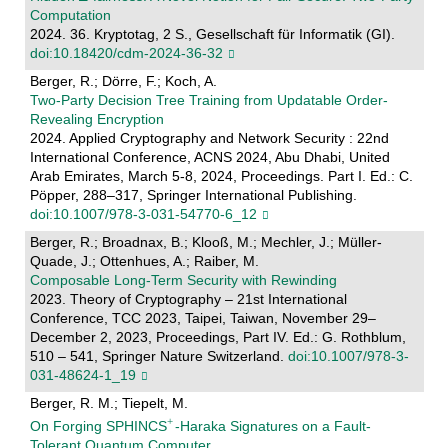
Computation
2024. 36. Kryptotag, 2 S., Gesellschaft für Informatik (GI).
doi:10.18420/cdm-2024-36-32
Berger, R.; Dörre, F.; Koch, A.
Two-Party Decision Tree Training from Updatable Order-
Revealing Encryption
2024. Applied Cryptography and Network Security : 22nd
International Conference, ACNS 2024, Abu Dhabi, United
Arab Emirates, March 5-8, 2024, Proceedings. Part I. Ed.: C.
Pöpper, 288–317, Springer International Publishing.
doi:10.1007/978-3-031-54770-6_12
Berger, R.; Broadnax, B.; Klooß, M.; Mechler, J.; Müller-
Quade, J.; Ottenhues, A.; Raiber, M.
Composable Long-Term Security with Rewinding
2023. Theory of Cryptography – 21st International
Conference, TCC 2023, Taipei, Taiwan, November 29–
December 2, 2023, Proceedings, Part IV. Ed.: G. Rothblum,
510 – 541, Springer Nature Switzerland.
doi:10.1007/978-3-
031-48624-1_19
Berger, R. M.; Tiepelt, M.
On Forging SPHINCS
-Haraka Signatures on a Fault-
Tolerant Quantum Computer