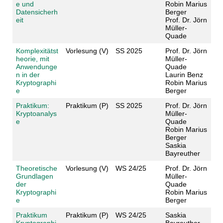
e und
Robin Marius
Datensicherh
Berger
eit
Prof. Dr. Jörn
Müller-
Quade
Komplexitätst
Vorlesung (V)
SS 2025
Prof. Dr. Jörn
heorie, mit
Müller-
Anwendunge
Quade
n in der
Laurin Benz
Kryptographi
Robin Marius
e
Berger
Praktikum:
Praktikum (P)
SS 2025
Prof. Dr. Jörn
Kryptoanalys
Müller-
e
Quade
Robin Marius
Berger
Saskia
Bayreuther
Theoretische
Vorlesung (V)
WS 24/25
Prof. Dr. Jörn
Grundlagen
Müller-
der
Quade
Kryptographi
Robin Marius
e
Berger
Praktikum
Praktikum (P)
WS 24/25
Saskia
Kryptographi
Bayreuther