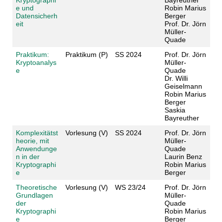
e und
Robin Marius
Datensicherh
Berger
eit
Prof. Dr. Jörn
Müller-
Quade
Praktikum:
Praktikum (P)
SS 2024
Prof. Dr. Jörn
Kryptoanalys
Müller-
e
Quade
Dr. Willi
Geiselmann
Robin Marius
Berger
Saskia
Bayreuther
Komplexitätst
Vorlesung (V)
SS 2024
Prof. Dr. Jörn
heorie, mit
Müller-
Anwendunge
Quade
n in der
Laurin Benz
Kryptographi
Robin Marius
e
Berger
Theoretische
Vorlesung (V)
WS 23/24
Prof. Dr. Jörn
Grundlagen
Müller-
der
Quade
Kryptographi
Robin Marius
e
Berger