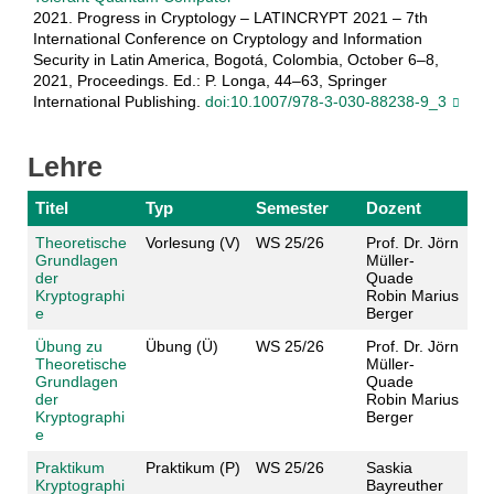
2021. Progress in Cryptology – LATINCRYPT 2021 – 7th
International Conference on Cryptology and Information
Security in Latin America, Bogotá, Colombia, October 6–8,
2021, Proceedings. Ed.: P. Longa, 44–63, Springer
International Publishing.
doi:10.1007/978-3-030-88238-9_3
Lehre
Titel
Typ
Semester
Dozent
Theoretische
Vorlesung (V)
WS 25/26
Prof. Dr. Jörn
Grundlagen
Müller-
der
Quade
Kryptographi
Robin Marius
e
Berger
Übung zu
Übung (Ü)
WS 25/26
Prof. Dr. Jörn
Theoretische
Müller-
Grundlagen
Quade
der
Robin Marius
Kryptographi
Berger
e
Praktikum
Praktikum (P)
WS 25/26
Saskia
Kryptographi
Bayreuther