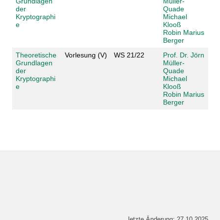
Grundlagen
Müller-
der
Quade
Kryptographi
Michael
e
Klooß
Robin Marius
Berger
Theoretische
Vorlesung (V)
WS 21/22
Prof. Dr. Jörn
Grundlagen
Müller-
der
Quade
Kryptographi
Michael
e
Klooß
Robin Marius
Berger
letzte Änderung: 27.10.2025