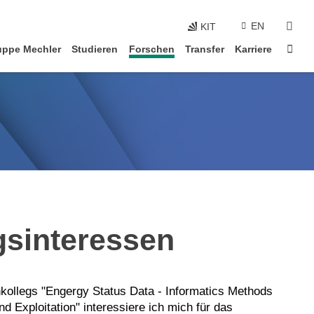
Navigation überspringen
suc
EN
KIT
Star
ppe Mechler
Studieren
Forschen
Transfer
Karriere
sinteressen
nkollegs "Engergy Status Data - Informatics Methods
and Exploitation" interessiere ich mich für das