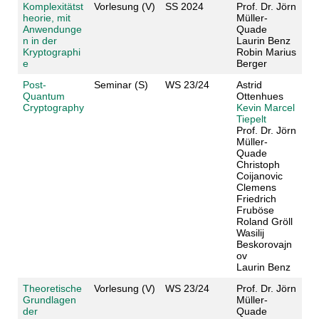
Komplexitätst
Vorlesung (V)
SS 2024
Prof. Dr. Jörn
heorie, mit
Müller-
Anwendunge
Quade
n in der
Laurin Benz
Kryptographi
Robin Marius
e
Berger
Post-
Seminar (S)
WS 23/24
Astrid
Quantum
Ottenhues
Cryptography
Kevin Marcel
Tiepelt
Prof. Dr. Jörn
Müller-
Quade
Christoph
Coijanovic
Clemens
Friedrich
Fruböse
Roland Gröll
Wasilij
Beskorovajn
ov
Laurin Benz
Theoretische
Vorlesung (V)
WS 23/24
Prof. Dr. Jörn
Grundlagen
Müller-
der
Quade