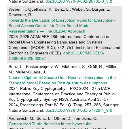
Nature Switzerland.
doi:10.1007/978-3-032-26731-3_5
Weber, T.; Quellmalz, K.; Benz, L.; Weber, S.; Burger, E.;
Reussner, R.
Towards the Derivation of Encryption Rules for Encryption-
Based Access Control for Delta-Based Model
Representations — The DEBAC Approach
2025. 2025 ACM/IEEE 28th International Conference on
Model Driven Engineering Languages and Systems
Companion (MODELS-C), 742–751, Institute of Electrical and
Electronics Engineers (IEEE).
doi:10.1109/MODELS-
C68889.2025.00097
Benz, L.; Beskorovajnov, W.; Eilebrecht, S.; Gröll, R.; Müller,
M.; Müller-Quade, J.
Chosen-Ciphertext Secure Dual-Receiver Encryption in the
Standard Model Based on Post-quantum Assumptions
2024. Public-Key Cryptography – PKC 2024 : 27th IACR
International Conference on Practice and Theory of Public-
Key Cryptography, Sydney, NSW, Australia, April 15–17,
2024, Proceedings. Part IV. Ed.: Q. Tang, 257–288, Springer
Nature Switzerland.
doi:10.1007/978-3-031-57728-4_9
Axenovich, M.; Benz, L.; Offner, D.; Tompkins, C.
Generalized Turán densities in the hypercube