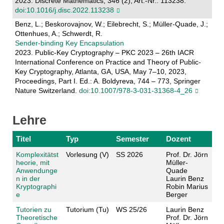
2023. Discrete Mathematics, 346 (2), Art.-Nr.: 113238.
doi:10.1016/j.disc.2022.113238
Benz, L.; Beskorovajnov, W.; Eilebrecht, S.; Müller-Quade, J.;
Ottenhues, A.; Schwerdt, R.
Sender-binding Key Encapsulation
2023. Public-Key Cryptography – PKC 2023 – 26th IACR
International Conference on Practice and Theory of Public-
Key Cryptography, Atlanta, GA, USA, May 7–10, 2023,
Proceedings, Part I. Ed.: A. Boldyreva, 744 – 773, Springer
Nature Switzerland.
doi:10.1007/978-3-031-31368-4_26
Lehre
Titel
Typ
Semester
Dozent
Komplexitätst
Vorlesung (V)
SS 2026
Prof. Dr. Jörn
heorie, mit
Müller-
Anwendunge
Quade
n in der
Laurin Benz
Kryptographi
Robin Marius
e
Berger
Tutorien zu
Tutorium (Tu)
WS 25/26
Laurin Benz
Theoretische
Prof. Dr. Jörn