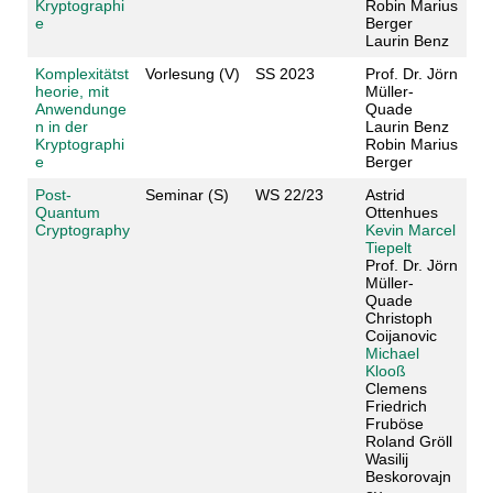
Kryptographi
Robin Marius
e
Berger
Laurin Benz
Komplexitätst
Vorlesung (V)
SS 2023
Prof. Dr. Jörn
heorie, mit
Müller-
Anwendunge
Quade
n in der
Laurin Benz
Kryptographi
Robin Marius
e
Berger
Post-
Seminar (S)
WS 22/23
Astrid
Quantum
Ottenhues
Cryptography
Kevin Marcel
Tiepelt
Prof. Dr. Jörn
Müller-
Quade
Christoph
Coijanovic
Michael
Klooß
Clemens
Friedrich
Fruböse
Roland Gröll
Wasilij
Beskorovajn