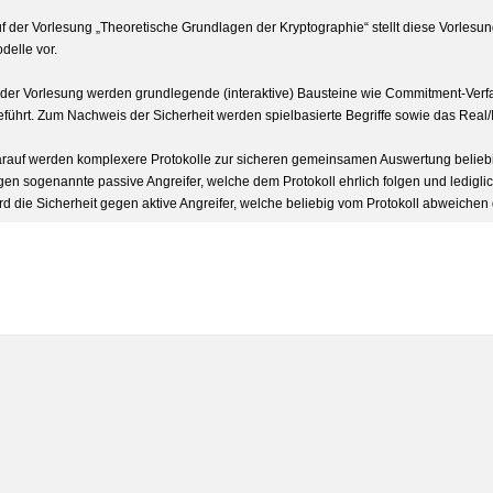
 der Vorlesung „Theoretische Grundlagen der Kryptographie“ stellt diese Vorlesu
delle vor.
l der Vorlesung werden grundlegende (interaktive) Bausteine wie Commitment-Ver
eführt. Zum Nachweis der Sicherheit werden spielbasierte Begriffe sowie das Real/I
auf werden komplexere Protokolle zur sicheren gemeinsamen Auswertung beliebig
gen sogenannte passive Angreifer, welche dem Protokoll ehrlich folgen und lediglic
d die Sicherheit gegen aktive Angreifer, welche beliebig vom Protokoll abweichen d