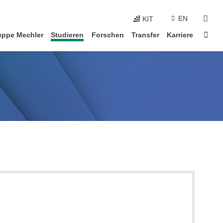
Navigation überspringen
suc
EN
KIT
Star
ppe Mechler
Studieren
Forschen
Transfer
Karriere